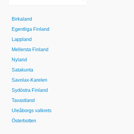
efter
kommunens
namn
Birkaland
Egentliga Finland
Lappland
Mellersta Finland
Nyland
Satakunta
Savolax-Karelen
Sydöstra Finland
Tavastland
Uleåborgs valkrets
Österbotten