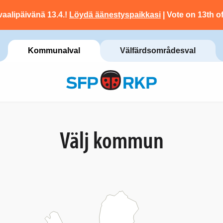
vaalipäivänä 13.4.!
Löydä äänestyspaikkasi
| Vote on 13th of
Kommunalval
Välfärdsområdesval
Välj kommun