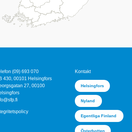
lefon (09) 693 070
Kontakt
B 430, 00101 Helsingfors
eorgsgatan 27, 00100
Helsingfors
lsingfors
fo@sfp.fi
Nyland
tegritetspolicy
Egentliga Finland
Österbotten