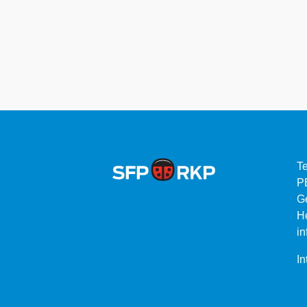
Te
P
G
He
in
In