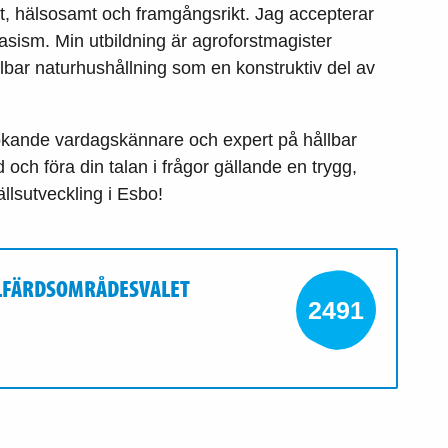
ggt, hälsosamt och framgångsrikt. Jag accepterar
rasism. Min utbildning är agroforstmagister
llbar naturhushållning som en konstruktiv del av
ssökande vardagskännare och expert på hållbar
rd och föra din talan i frågor gällande en trygg,
lsutveckling i Esbo!
VÄLFÄRDSOMRÅDESVALET
2491