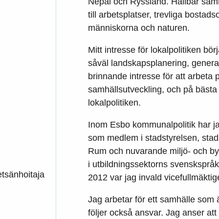
Nepal och Ryssland. Hållbar samhä
till arbetsplatser, trevliga bosta
människorna och naturen.
Mitt intresse för lokalpolitiken b
såväl landskapsplanering, general
brinnande intresse för att arbet
samhällsutveckling, och på bästa 
lokalpolitiken.
Inom Esbo kommunalpolitik har ja
som medlem i stadstyrelsen, st
Rum och nuvarande miljö- och by
i utbildningssektorns svensksprå
tsänhoitaja
2012 var jag invald vicefullmäkti
Jag arbetar för ett samhälle som är
följer också ansvar. Jag anser att