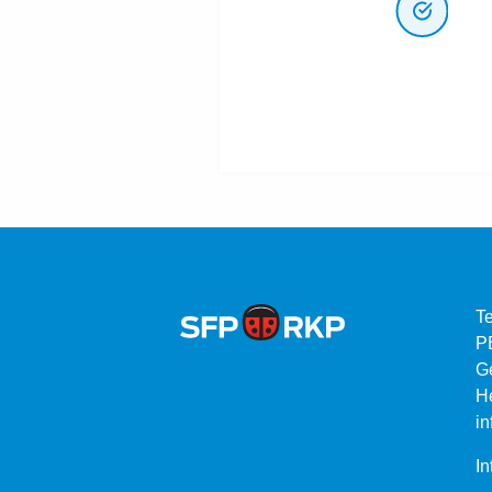
Te
P
G
He
in
In