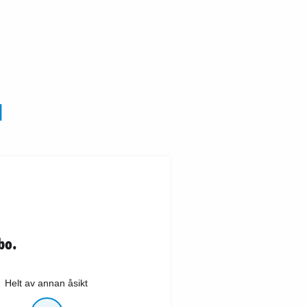
N
bo.
Helt av annan åsikt