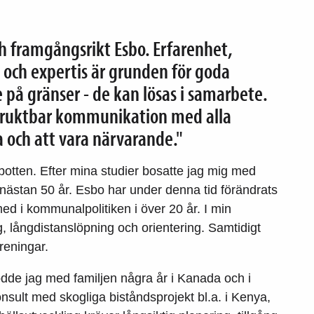
ch framgångsrikt Esbo. Erfarenhet,
ch expertis är grunden för goda
 på gränser - de kan lösas i samarbete.
h fruktbar kommunikation med alla
na och att vara närvarande."
botten. Efter mina studier bosatte jag mig med
t nästan 50 år. Esbo har under denna tid förändrats
 med i kommunalpolitiken i över 20 år. I min
g, långdistanslöpning och orientering. Samtidigt
öreningar.
dde jag med familjen några år i Kanada och i
sult med skogliga biståndsprojekt bl.a. i Kenya,