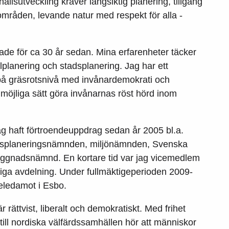
llsutveckling kräver långsiktig planering, tillgång
dsområden, levande natur med respekt för alla -
örjade för ca 30 år sedan. Mina erfarenheter täcker
planering och stadsplanering. Jag har ett
a på gräsrotsnivå med invånardemokrati och
möjliga sätt göra invånarnas röst hörd inom
g haft förtroendeuppdrag sedan år 2005 bl.a.
adsplaneringsnämnden, miljönämnden, Svenska
ggnadsnämnd. En kortare tid var jag vicemedlem
kiga avdelning. Under fullmäktigeperioden 2009-
geledamot i Esbo.
 rättvist, liberalt och demokratiskt. Med frihet
 till nordiska välfärdssamhällen hör att människor