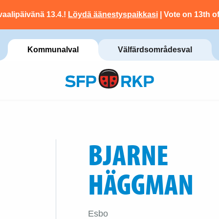
vaalipäivänä 13.4.!
Löydä äänestyspaikkasi
| Vote on 13th of
Kommunalval
Välfärdsområdesval
BJARNE
HÄGGMAN
Esbo