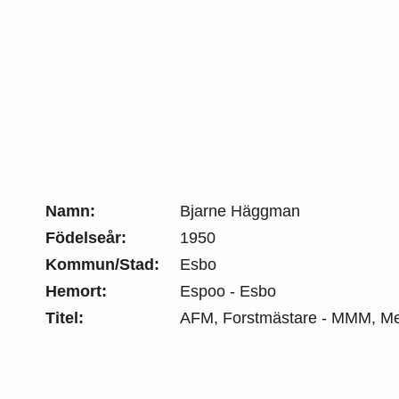
Namn:
Bjarne Häggman
Födelseår:
1950
Kommun/Stad:
Esbo
Hemort:
Espoo - Esbo
Titel:
AFM, Forstmästare - MMM, Me