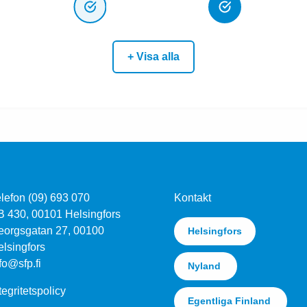
+ Visa alla
lefon (09) 693 070
Kontakt
B 430, 00101 Helsingfors
eorgsgatan 27, 00100
Helsingfors
lsingfors
fo@sfp.fi
Nyland
tegritetspolicy
Egentliga Finland