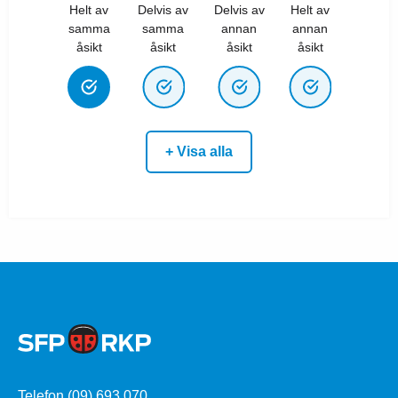
Helt av
Delvis av
Delvis av
Helt av
samma
samma
annan
annan
åsikt
åsikt
åsikt
åsikt
+ Visa alla
Telefon (09) 693 070