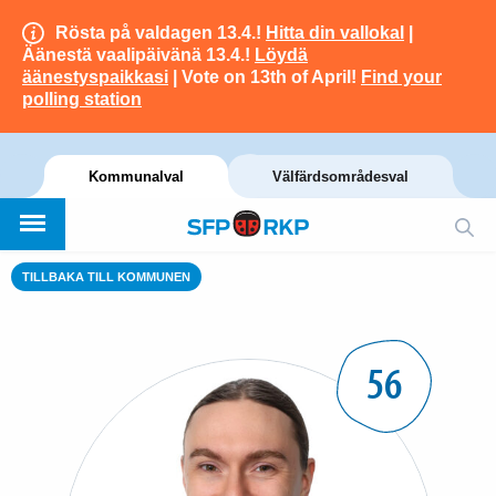
Rösta på valdagen 13.4.!
Hitta din vallokal
|
Äänestä vaalipäivänä 13.4.!
Löydä
äänestyspaikkasi
| Vote on 13th of April!
Find your
polling station
Kommunalval
Välfärdsområdesval
TILLBAKA TILL KOMMUNEN
56