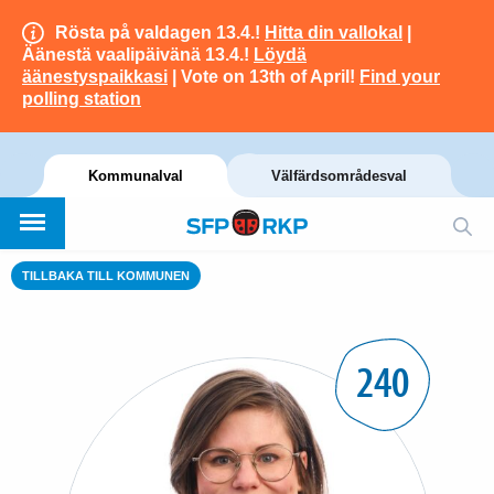
Rösta på valdagen 13.4.!
Hitta din vallokal
|
Äänestä vaalipäivänä 13.4.!
Löydä
äänestyspaikkasi
| Vote on 13th of April!
Find your
polling station
Kommunalval
Välfärdsområdesval
TILLBAKA TILL KOMMUNEN
240