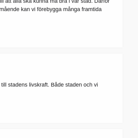
ll att alla ska kunna må bra i vår stad. Därför
 välmående kan vi förebygga många framtida
ill stadens livskraft. Både staden och vi