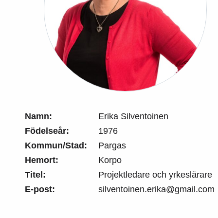
Namn:
Erika Silventoinen
Födelseår:
1976
Kommun/Stad:
Pargas
Hemort:
Korpo
Titel:
Projektledare och yrkeslärare
E-post:
silventoinen.erika@gmail.com