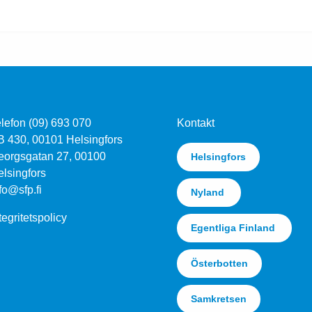
lefon (09) 693 070
Kontakt
B 430, 00101 Helsingfors
eorgsgatan 27, 00100
Helsingfors
lsingfors
fo@sfp.fi
Nyland
tegritetspolicy
Egentliga Finland
Österbotten
Samkretsen