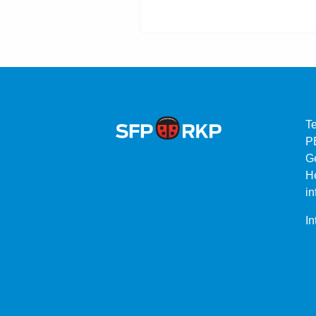
Te
P
G
He
in
In