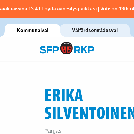
vaalipäivänä 13.4.!
Löydä äänestyspaikkasi
| Vote on 13th of
Kommunalval
Välfärdsområdesval
ERIKA
SILVENTOINE
Pargas