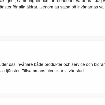
laktighet, samhörighet och förtroende för varandra. Jag vi
e tjänster för alla åldrar. Genom att satsa på invånarnas
R
uder oss invånare både produkter och service och bidrar t
 tjänster. Tillsammans utvecklar vi vår stad.