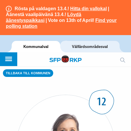
Rösta på valdagen 13.4.!
Hitta din vallokal
|
Äänestä vaalipäivänä 13.4.!
Löydä
äänestyspaikkasi
| Vote on 13th of April!
Find your
polling station
Kommunalval
Välfärdsområdesval
TILLBAKA TILL KOMMUNEN
12