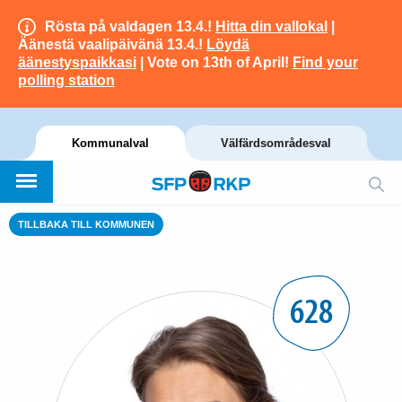
Rösta på valdagen 13.4.!
Hitta din vallokal
|
Äänestä vaalipäivänä 13.4.!
Löydä
äänestyspaikkasi
| Vote on 13th of April!
Find your
polling station
Kommunalval
Välfärdsområdesval
TILLBAKA TILL KOMMUNEN
628