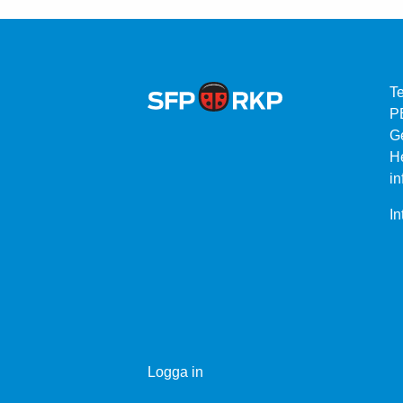
Te
P
G
He
in
In
Logga in