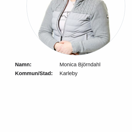
Namn:
Monica Björndahl
Kommun/Stad:
Karleby