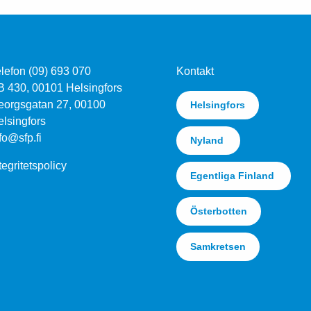
lefon (09) 693 070
Kontakt
B 430, 00101 Helsingfors
eorgsgatan 27, 00100
Helsingfors
lsingfors
fo@sfp.fi
Nyland
tegritetspolicy
Egentliga Finland
Österbotten
Samkretsen