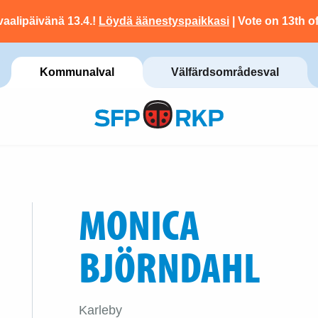
vaalipäivänä 13.4.!
Löydä äänestyspaikkasi
| Vote on 13th of
Kommunalval
Välfärdsområdesval
MONICA
BJÖRNDAHL
Karleby