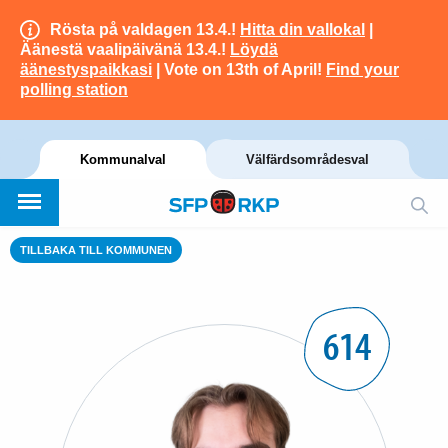
Rösta på valdagen 13.4.!
Hitta din vallokal
|
Äänestä vaalipäivänä 13.4.!
Löydä
äänestyspaikkasi
| Vote on 13th of April!
Find your
polling station
Kommunalval
Välfärdsområdesval
TILLBAKA TILL KOMMUNEN
614