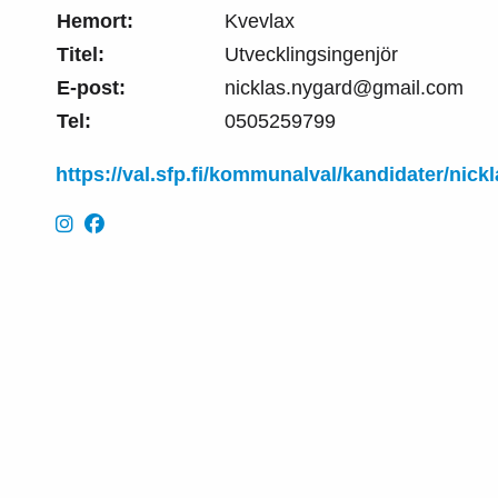
Hemort:
Kvevlax
Titel:
Utvecklingsingenjör
E-post:
nicklas.nygard@gmail.com
Tel:
0505259799
https://val.sfp.fi/kommunalval/kandidater/nick