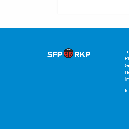
Te
P
G
He
in
In