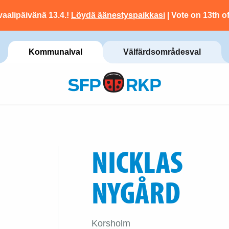
vaalipäivänä 13.4.!
Löydä äänestyspaikkasi
| Vote on 13th of
Kommunalval
Välfärdsområdesval
NICKLAS
NYGÅRD
Korsholm