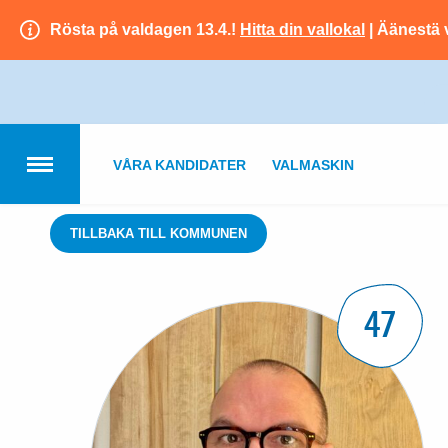
Rösta på valdagen 13.4.!
Hitta din vallokal
| Äänestä 
VÅRA KANDIDATER
VALMASKIN
TILLBAKA TILL KOMMUNEN
47