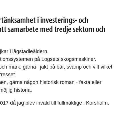
rtänksamhet i investerings- och
ott samarbete med tredje sektorn och
kar i lågstadieåldern.
tionssystemen på Logsets skogsmaskiner.
ch mark, gärna i jakt på bär, svamp och vilt vilket
tresset.
en, gärna någon historisk roman - fakta eller
möjlig historia.
017 då jag blev invald till fullmäktige i Korsholm.