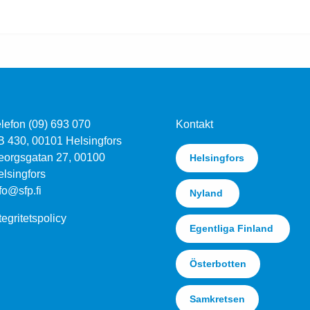
lefon (09) 693 070
Kontakt
B 430, 00101 Helsingfors
eorgsgatan 27, 00100
Helsingfors
lsingfors
fo@sfp.fi
Nyland
tegritetspolicy
Egentliga Finland
Österbotten
Samkretsen