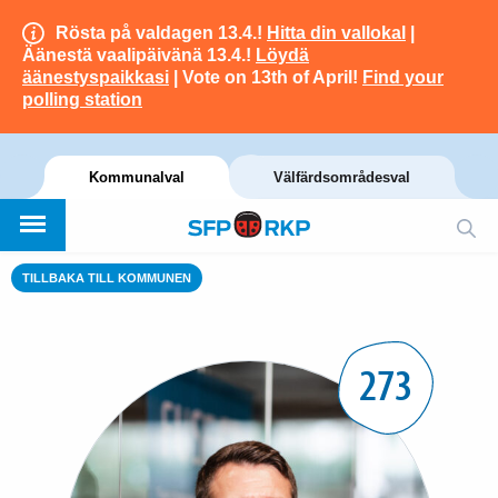
Rösta på valdagen 13.4.!
Hitta din vallokal
|
Äänestä vaalipäivänä 13.4.!
Löydä
äänestyspaikkasi
| Vote on 13th of April!
Find your
polling station
Kommunalval
Välfärdsområdesval
TILLBAKA TILL KOMMUNEN
273