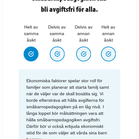
bli avgiftsfri för alla.
Helt av
Delvis av
Delvis av
Helt av
samma
samma
annan
annan
åsikt
åsikt
åsikt
åsikt
Ekonomiska faktorer spelar stor roll för
familjer som planerar att starta familj samt
när de väljer var de skall bosätta sig. Vi
borde eftersträva att hålla avgifterna för
småbarnspedagogiken på en låg nivå. I
långa loppet bör målsättningen vara att
hålla småbarnspedagogiken avgiftsfri.
Därför bör vi också erbjuda ekonomiskt
stöd för de som väljer att vårda sina barn