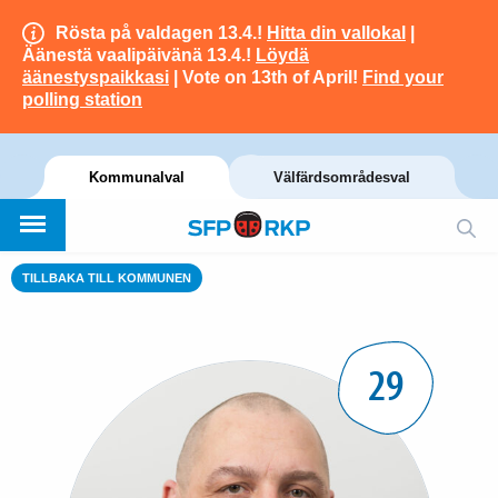
Rösta på valdagen 13.4.!
Hitta din vallokal
|
Äänestä vaalipäivänä 13.4.!
Löydä
äänestyspaikkasi
| Vote on 13th of April!
Find your
polling station
Kommunalval
Välfärdsområdesval
TILLBAKA TILL KOMMUNEN
29