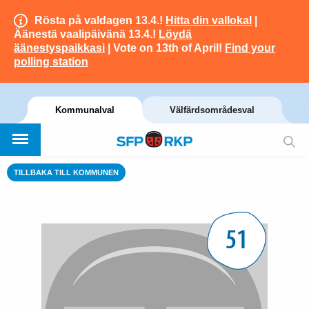
Rösta på valdagen 13.4.!
Hitta din vallokal
|
Äänestä vaalipäivänä 13.4.!
Löydä
äänestyspaikkasi
| Vote on 13th of April!
Find your
polling station
Kommunalval
Välfärdsområdesval
TILLBAKA TILL KOMMUNEN
51