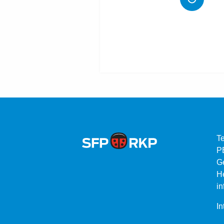
Te
P
G
He
in
In