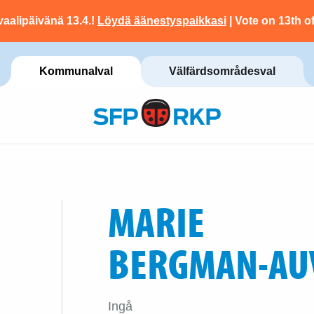
vaalipäivänä 13.4.!
Löydä äänestyspaikkasi
| Vote on 13th of
Kommunalval
Välfärdsområdesval
MARIE
BERGMAN-AU
Ingå