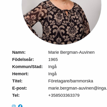
Namn:
Marie Bergman-Auvinen
Födelseår:
1965
Kommun/Stad:
Ingå
Hemort:
Ingå
Titel:
Företagare/barnmorska
E-post:
marie.bergman-auvinen@inga.
Tel:
+358503363379