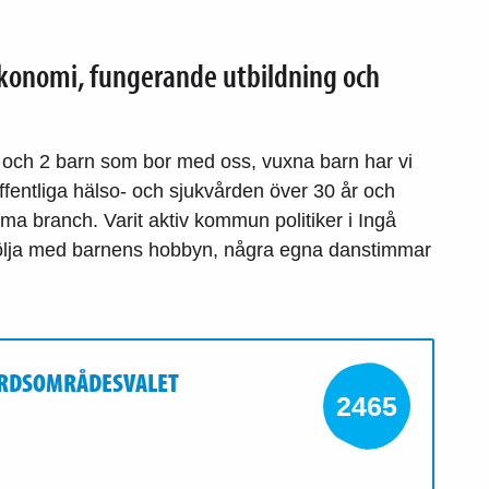
 ekonomi, fungerande utbildning och
an och 2 barn som bor med oss, vuxna barn har vi
ffentliga hälso- och sjukvården över 30 år och
a branch. Varit aktiv kommun politiker i Ingå
t följa med barnens hobbyn, några egna danstimmar
FÄRDSOMRÅDESVALET
2465