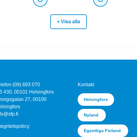
+ Visa alla
lefon (09) 693 070
Kontakt
B 430, 00101 Helsingfors
eorgsgatan 27, 00100
Helsingfors
lsingfors
fo@sfp.fi
Nyland
tegritetspolicy
Egentliga Finland