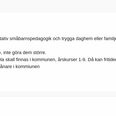
valitativ småbarnspedagogik och trygga daghem eller famil
, inte göra dem större.
ola skall finnas i kommunen, årskurser 1-9. Då kan fritid
nvånare i kommiunen