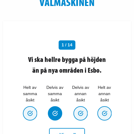
VALMASKINEN
1 / 14
Vi ska hellre bygga på höjden
än på nya områden i Esbo.
Helt av
Delvis av
Delvis av
Helt av
samma
samma
annan
annan
åsikt
åsikt
åsikt
åsikt