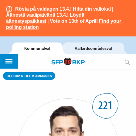
Rösta på valdagen 13.4.!
Hitta din vallokal
|
Äänestä vaalipäivänä 13.4.!
Löydä
äänestyspaikkasi
| Vote on 13th of April!
Find your
polling station
Kommunalval
Välfärdsområdesval
TILLBAKA TILL KOMMUNEN
221