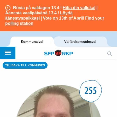
Rösta på valdagen 13.4.!
Hitta din vallokal
|
Äänestä vaalipäivänä 13.4.!
Löydä
äänestyspaikkasi
| Vote on 13th of April!
Find your
polling station
Kommunalval
Välfärdsområdesval
TILLBAKA TILL KOMMUNEN
255