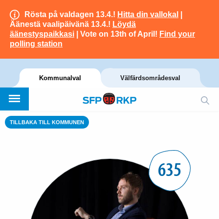
Rösta på valdagen 13.4.!
Hitta din vallokal
|
Äänestä vaalipäivänä 13.4.!
Löydä
äänestyspaikkasi
| Vote on 13th of April!
Find your
polling station
Kommunalval
Välfärdsområdesval
TILLBAKA TILL KOMMUNEN
635