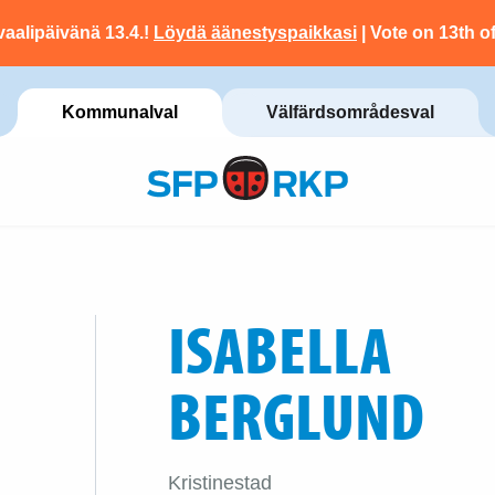
vaalipäivänä 13.4.!
Löydä äänestyspaikkasi
| Vote on 13th of
Kommunalval
Välfärdsområdesval
ISABELLA
BERGLUND
Kristinestad