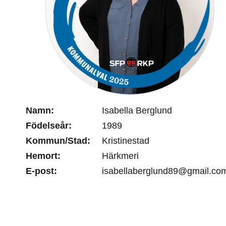
Namn:
Isabella Berglund
Födelseår:
1989
Kommun/Stad:
Kristinestad
Hemort:
Härkmeri
E-post:
isabellaberglund89@gmail.co