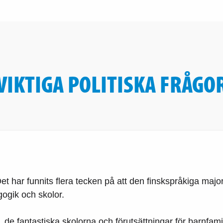
VIKTIGA POLITISKA FRÅGO
 Det har funnits flera tecken på att den finskspråkiga maj
ogik och skolor.
a. de fantastiska skolorna och förutsättningar för barnfami