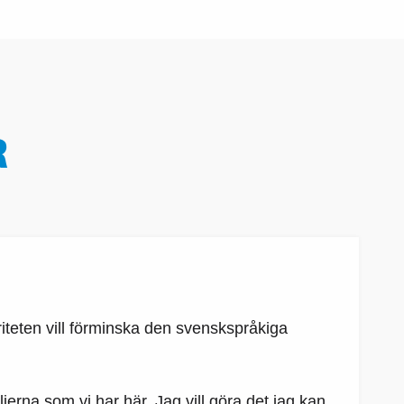
R
oriteten vill förminska den svenskspråkiga
ljerna som vi har här. Jag vill göra det jag kan