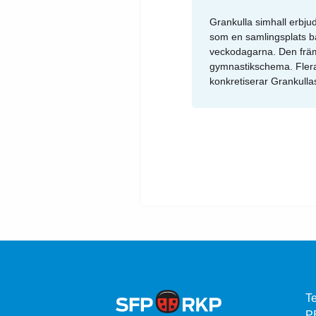
Grankulla simhall erbjud
som en samlingsplats bå
veckodagarna. Den främj
gymnastikschema. Flera 
konkretiserar Grankullas
Te
P