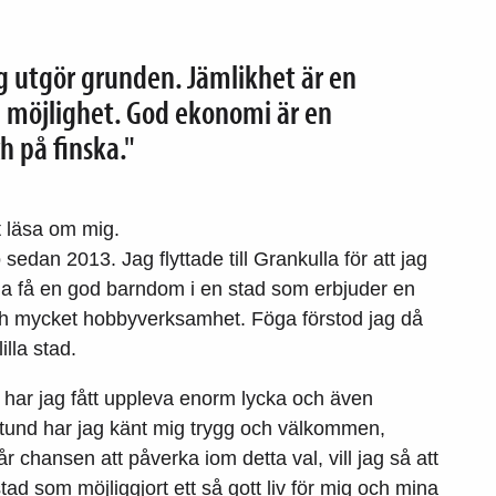
g utgör grunden. Jämlikhet är en
n möjlighet. God ekonomi är en
h på finska."
t läsa om mig.
sedan 2013. Jag flyttade till Grankulla för att jag
na få en god barndom i en stad som erbjuder en
ch mycket hobbyverksamhet. Föga förstod jag då
illa stad.
har jag fått uppleva enorm lycka och även
stund har jag känt mig trygg och välkommen,
r chansen att påverka iom detta val, vill jag så att
stad som möjliggjort ett så gott liv för mig och mina