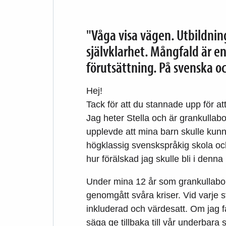
"Våga visa vägen. Utbildnin
självklarhet. Mångfald är e
förutsättning. På svenska oc
Hej!
Tack för att du stannade upp för at
Jag heter Stella och är grankullabo 
upplevde att mina barn skulle kun
högklassig svenskspråkig skola o
hur förälskad jag skulle bli i denna l
Under mina 12 år som grankullabo 
genomgått svåra kriser. Vid varje 
inkluderad och värdesatt. Om jag få
säga ge tillbaka till vår underbara 