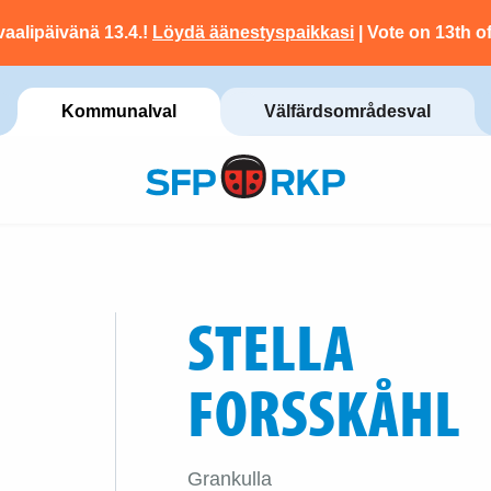
vaalipäivänä 13.4.!
Löydä äänestyspaikkasi
| Vote on 13th of
Kommunalval
Välfärdsområdesval
STELLA
FORSSKÅHL
Grankulla