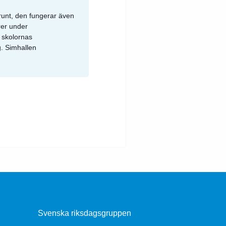
 runt, den fungerar även
rer under
 skolornas
g. Simhallen
Svenska riksdagsgruppen