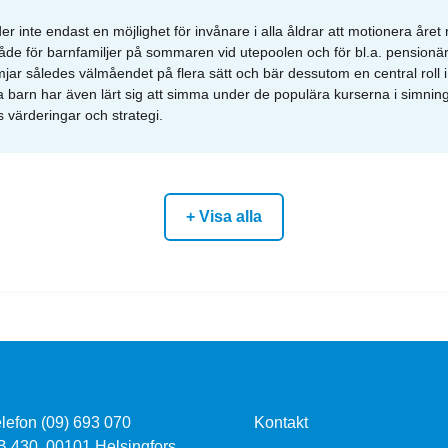
er inte endast en möjlighet för invånare i alla åldrar att motionera året
de för barnfamiljer på sommaren vid utepoolen och för bl.a. pensionä
ar således välmåendet på flera sätt och bär dessutom en central roll i
barn har även lärt sig att simma under de populära kurserna i simnin
 värderingar och strategi.
+ Visa alla
lefon (09) 693 070
Kontakt
B 430, 00101 Helsingfors