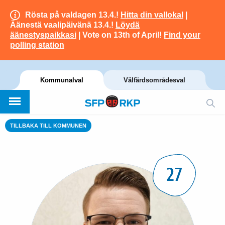
Rösta på valdagen 13.4.!
Hitta din vallokal
|
Äänestä vaalipäivänä 13.4.!
Löydä
äänestyspaikkasi
| Vote on 13th of April!
Find your
polling station
Kommunalval
Välfärdsområdesval
TILLBAKA TILL KOMMUNEN
27