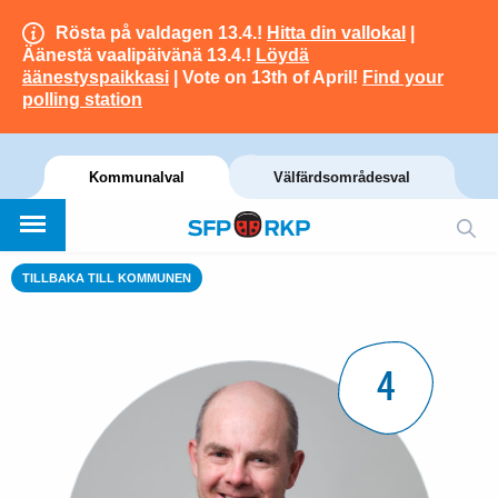
Rösta på valdagen 13.4.!
Hitta din vallokal
|
Äänestä vaalipäivänä 13.4.!
Löydä
äänestyspaikkasi
| Vote on 13th of April!
Find your
polling station
Kommunalval
Välfärdsområdesval
TILLBAKA TILL KOMMUNEN
4