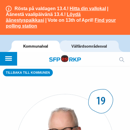
Rösta på valdagen 13.4.!
Hitta din vallokal
|
Äänestä vaalipäivänä 13.4.!
Löydä
äänestyspaikkasi
| Vote on 13th of April!
Find your
polling station
Kommunalval
Välfärdsområdesval
TILLBAKA TILL KOMMUNEN
19