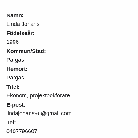
Namn:
Linda Johans
Födelseår:
1996
Kommun/Stad:
Pargas
Hemort:
Pargas
Titel:
Ekonom, projektbokförare
E-post:
lindajohans96@gmail.com
Tel:
0407796607