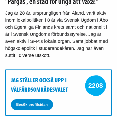
"Pargas , en stad för unga att växa!"
Jag är 28 år, ursprungligen från Åland, varit aktiv
inom lokalpolitiken i 8 år via Svensk Ugdom i Åbo
och Egentliga Finlands krets samt och nationellt i
år i Svensk Ungdoms förbundsstyrelse. Jag är
även aktiv i SFP:s lokala organ. Samt jobbat med
högskolepolitk i studerandekåren. Jag har även
suttit i diverse utskott.
JAG STÄLLER OCKSÅ UPP I
2208
VÄLFÄRDSOMRÅDESVALET
Besök profilsidan