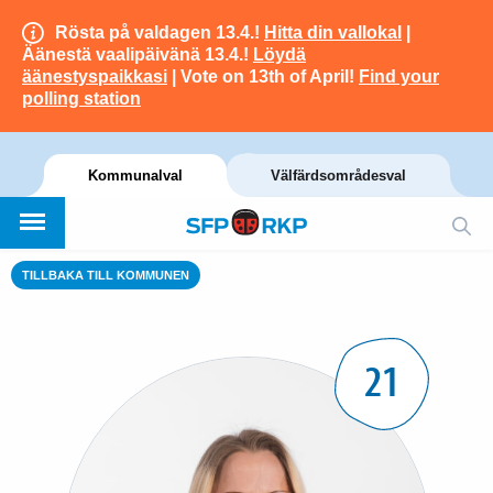
Rösta på valdagen 13.4.!
Hitta din vallokal
|
Äänestä vaalipäivänä 13.4.!
Löydä
äänestyspaikkasi
| Vote on 13th of April!
Find your
polling station
Kommunalval
Välfärdsområdesval
TILLBAKA TILL KOMMUNEN
21