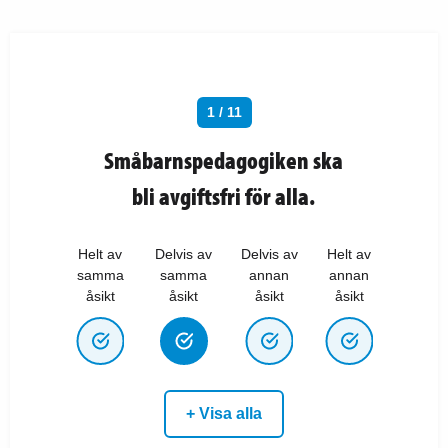
1 / 11
Småbarnspedagogiken ska
bli avgiftsfri för alla.
Helt av
Delvis av
Delvis av
Helt av
samma
samma
annan
annan
åsikt
åsikt
åsikt
åsikt
+ Visa alla