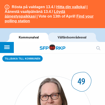
Rösta på valdagen 13.4.!
Hitta din vallokal
|
Äänestä vaalipäivänä 13.4.!
Löydä
äänestyspaikkasi
| Vote on 13th of April!
Find your
polling station
Kommunalval
Välfärdsområdesval
TILLBAKA TILL KOMMUNEN
49