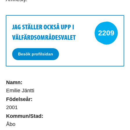
JAG STÄLLER OCKSÅ UPP I
2209
VÄLFÄRDSOMRÅDESVALET
Besök profilsidan
Namn:
Emilie Jäntti
Födelseår:
2001
Kommun/Stad:
Åbo