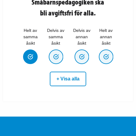
Småbarnspedagogiken ska
bli avgiftsfri för alla.
Helt av
Delvis av
Delvis av
Helt av
samma
samma
annan
annan
åsikt
åsikt
åsikt
åsikt
+ Visa alla