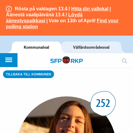
Rösta på valdagen 13.4.!
Hitta din vallokal
|
Äänestä vaalipäivänä 13.4.!
Löydä
äänestyspaikkasi
| Vote on 13th of April!
Find your
polling station
Kommunalval
Välfärdsområdesval
TILLBAKA TILL KOMMUNEN
252