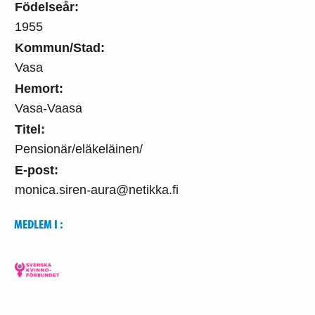
Födelseår:
1955
Kommun/Stad:
Vasa
Hemort:
Vasa-Vaasa
Titel:
Pensionär/eläkeläinen/
E-post:
monica.siren-aura@netikka.fi
MEDLEM I :