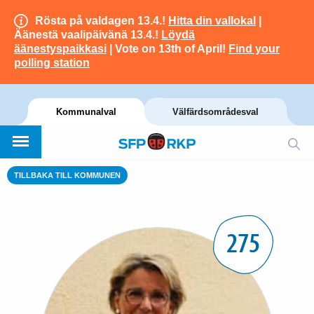
Rösta på valdagen 13.4.!
Hitta din vallokal
|
Äänestä vaalipäivänä 13.4.!
Löydä
äänestyspaikkasi
| Vote on 13th of April!
Find your
polling station
Kommunalval
Välfärdsområdesval
TILLBAKA TILL KOMMUNEN
275