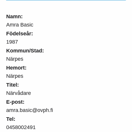
Namn:
Amra Basic
Födelseår:
1987
Kommun/Stad:
Närpes
Hemort:
Närpes
Titel:
Närvådare
E-post:
amra.basic@ovph.fi
Tel:
0458002491