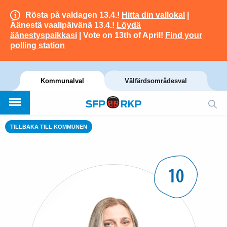
Rösta på valdagen 13.4.!
Hitta din vallokal
|
Äänestä vaalipäivänä 13.4.!
Löydä
äänestyspaikkasi
| Vote on 13th of April!
Find your
polling station
Kommunalval
Välfärdsområdesval
TILLBAKA TILL KOMMUNEN
10