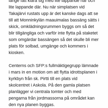
länge fått klara sig med lite lappande här och
lite lappande där. Nu när simplatsen vid
Takajärvi rustats upp är det kanske dags att se
till att Monninkylän maauimalas bassäng sätts i
skick, omklädningsrummen byggs om så det
blir tillgängliga och varför inte flytta på staketet
som omgärdar bassängen så det skulle bli mer
plats för solbad, umgänge och kommers i
kiosken.
Centerns och SFP:s fullmäktigegrupp lämnade
i mars in en motion om att flytta idrottsplanen i
kyrkbyn från sk. Pirtti till en plats vid
skolcentret i Askola. På den gamla platsen
planlägger vi centrala tomter och med
pengarna från jordmassorna på området kan
den nya planen byggas.