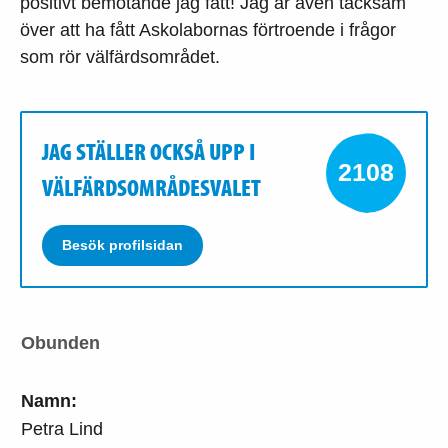
positivt bemötande jag fått! Jag är även tacksam
över att ha fått Askolabornas förtroende i frågor
som rör välfärdsområdet.
JAG STÄLLER OCKSÅ UPP I
2108
VÄLFÄRDSOMRÅDESVALET
Besök profilsidan
Obunden
Namn:
Petra Lind