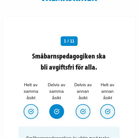
1 / 11
Småbarnspedagogiken ska
bli avgiftsfri för alla.
Helt av
Delvis av
Delvis av
Helt av
samma
samma
annan
annan
åsikt
åsikt
åsikt
åsikt
Småbarnspedagogiken är viktig med tanke