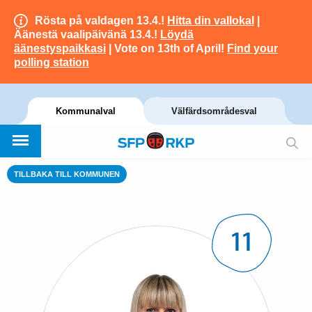
Rösta på valdagen 13.4.!
Hitta din vallokal
|
Äänestä vaalipäivänä 13.4.!
Löydä
äänestyspaikkasi
| Vote on 13th of April!
Find your
polling station
Kommunalval
Välfärdsområdesval
TILLBAKA TILL KOMMUNEN
11