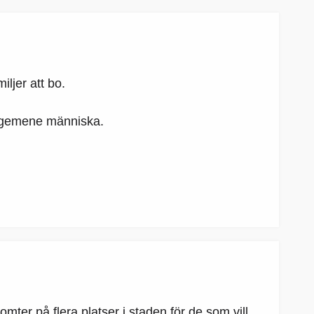
ljer att bo.
ör gemene människa.
mter på flera platser i staden för de som vill