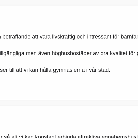
räffande att vara livskraftig och intressant för barnfami
 tillgängliga men även höghusbostäder av bra kvalitet f
 ser till att vi kan hålla gymnasierna i vår stad.
ar så att vi kan konstant erbjuda attraktiva egnahemshusto