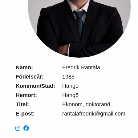
Namn:
Fredrik Rantala
Födelseår:
1985
Kommun/Stad:
Hangö
Hemort:
Hangö
Titel:
Ekonom, doktorand
E-post:
rantalafredrik@gmail.com