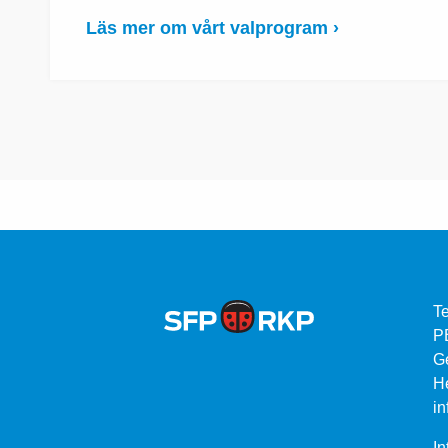
Läs mer om vårt valprogram ›
Te
P
G
He
in
In