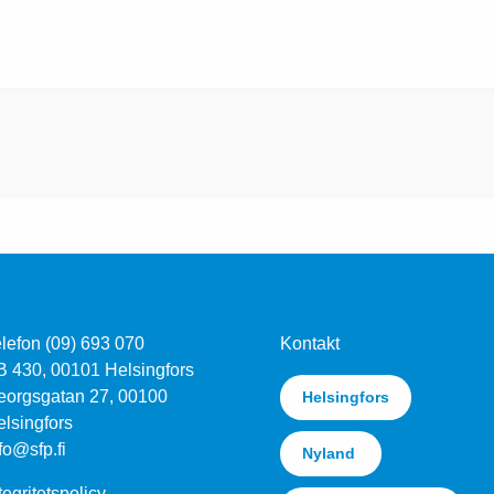
lefon (09) 693 070
Kontakt
B 430, 00101 Helsingfors
eorgsgatan 27, 00100
Helsingfors
lsingfors
fo@sfp.fi
Nyland
tegritetspolicy