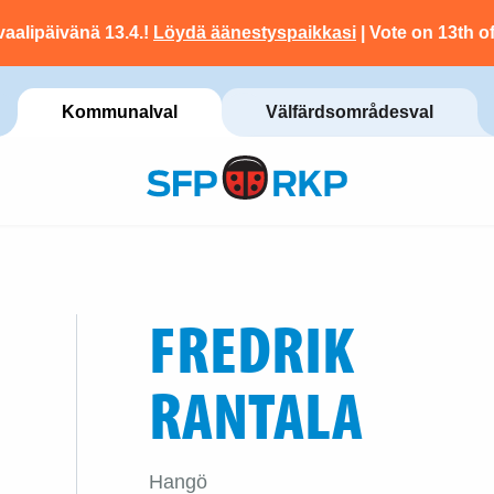
vaalipäivänä 13.4.!
Löydä äänestyspaikkasi
| Vote on 13th of
Kommunalval
Välfärdsområdesval
FREDRIK
RANTALA
Hangö