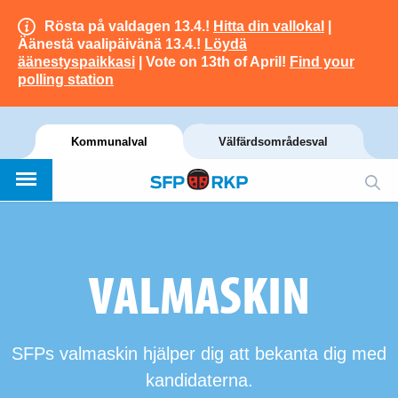
Rösta på valdagen 13.4.!
Hitta din vallokal
|
Äänestä vaalipäivänä 13.4.!
Löydä
äänestyspaikkasi
| Vote on 13th of April!
Find your
polling station
Kommunalval
Välfärdsområdesval
VALMASKIN
SFPs valmaskin hjälper dig att bekanta dig med
kandidaterna.