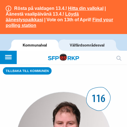
Rösta på valdagen 13.4.!
Hitta din vallokal
|
Äänestä vaalipäivänä 13.4.!
Löydä
äänestyspaikkasi
| Vote on 13th of April!
Find your
polling station
Kommunalval
Välfärdsområdesval
TILLBAKA TILL KOMMUNEN
116