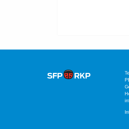
Te
P
G
He
in
In