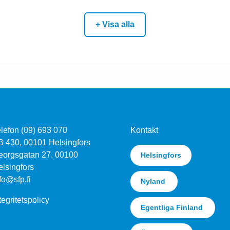
+ Visa alla
lefon (09) 693 070
Kontakt
B 430, 00101 Helsingfors
eorgsgatan 27, 00100
Helsingfors
lsingfors
fo@sfp.fi
Nyland
tegritetspolicy
Egentliga Finland