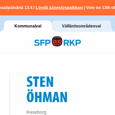
vaalipäivänä 13.4.!
Löydä äänestyspaikkasi
| Vote on 13th of
Kommunalval
Välfärdsområdesval
STEN
ÖHMAN
Raseborg