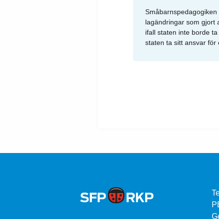
Småbarnspedagogiken är 
lagändringar som gjort at
ifall staten inte borde ta
staten ta sitt ansvar f
Te
P
G