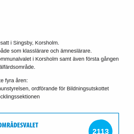
att i Singsby, Korsholm.
 både som klasslärare och ämneslärare.
 kommunalvalet i Korsholm samt även första gången
välfärdsområde.
 fyra åren:
styrelsen, ordförande för Bildningsutskottet
ecklingssektionen
SOMRÅDESVALET
2113