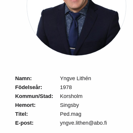
Namn:
Yngve Lithén
Födelseår:
1978
Kommun/Stad:
Korsholm
Hemort:
Singsby
Titel:
Ped.mag
E-post:
yngve.lithen@abo.fi