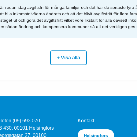
redan idag avgiftsfri för många familjer och det har de senaste fyra
t bl a inkomstnivåerna ändrats och att det blivit avgiftsfritt för flera fa
 steget ut och göra det avgiftsfritt vilket vore likställt för alla oavsett i
ör en sådan ändring och kompensera kommuner så att det verkligen ges r
+ Visa alla
lefon (09) 693 070
Kontakt
B 430, 00101 Helsingfors
eorgsgatan 27, 00100
Helsingfors