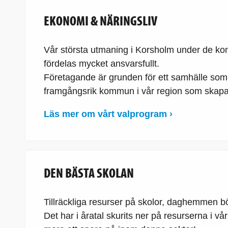
EKONOMI & NÄRINGSLIV
Vår största utmaning i Korsholm under de kom
fördelas mycket ansvarsfullt.
Företagande är grunden för ett samhälle som 
framgångsrik kommun i vår region som skapar f
Läs mer om vårt valprogram ›
DEN BÄSTA SKOLAN
Tillräckliga resurser på skolor, daghemmen b
Det har i åratal skurits ner på resurserna i 