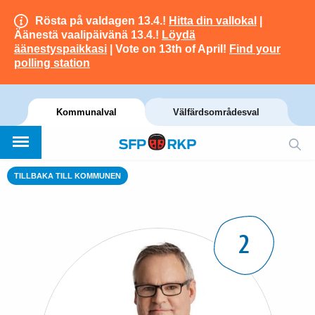
Rösta på valdagen 13.4.!
Hitta din vallokal
|
Äänestä vaalipäivänä 13.4.!
Löydä
äänestyspaikkasi
| Vote on 13th of April!
Find your
polling station
Kommunalval
Välfärdsområdesval
TILLBAKA TILL KOMMUNEN
2