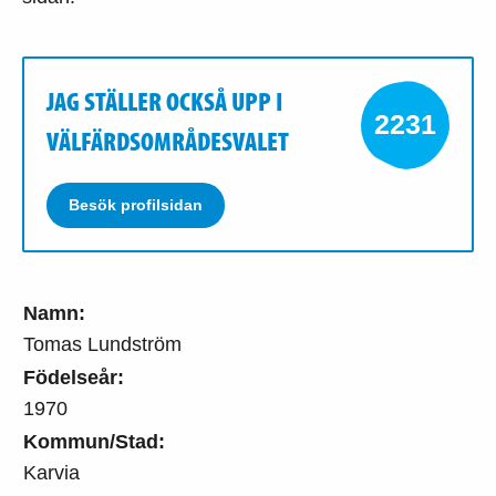
JAG STÄLLER OCKSÅ UPP I
2231
VÄLFÄRDSOMRÅDESVALET
Besök profilsidan
Namn:
Tomas Lundström
Födelseår:
1970
Kommun/Stad:
Karvia