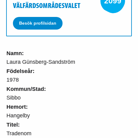
2099
VÄLFÄRDSOMRÅDESVALET
Besök profilsidan
Namn:
Laura Günsberg-Sandström
Födelseår:
1978
Kommun/Stad:
Sibbo
Hemort:
Hangelby
Titel:
Tradenom