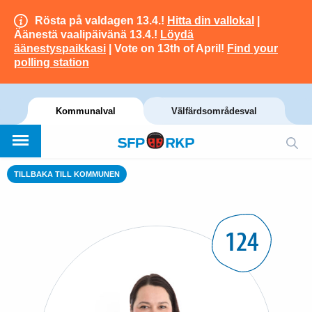
Rösta på valdagen 13.4.!
Hitta din vallokal
|
Äänestä vaalipäivänä 13.4.!
Löydä
äänestyspaikkasi
| Vote on 13th of April!
Find your
polling station
Kommunalval
Välfärdsområdesval
TILLBAKA TILL KOMMUNEN
124