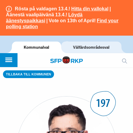
Rösta på valdagen 13.4.!
Hitta din vallokal
|
Äänestä vaalipäivänä 13.4.!
Löydä
äänestyspaikkasi
| Vote on 13th of April!
Find your
polling station
Kommunalval
Välfärdsområdesval
TILLBAKA TILL KOMMUNEN
197