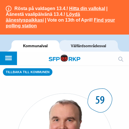
Rösta på valdagen 13.4.!
Hitta din vallokal
|
Äänestä vaalipäivänä 13.4.!
Löydä
äänestyspaikkasi
| Vote on 13th of April!
Find your
polling station
Kommunalval
Välfärdsområdesval
TILLBAKA TILL KOMMUNEN
59