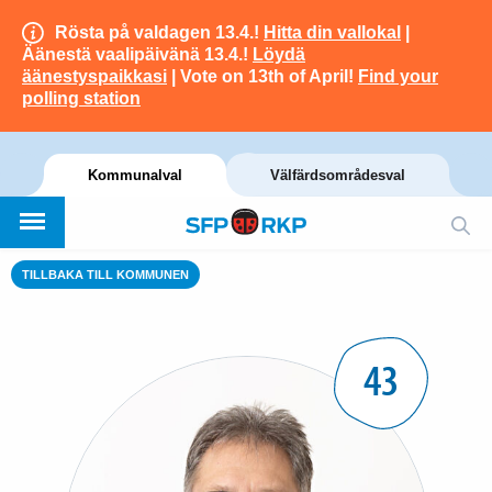
Rösta på valdagen 13.4.!
Hitta din vallokal
|
Äänestä vaalipäivänä 13.4.!
Löydä
äänestyspaikkasi
| Vote on 13th of April!
Find your
polling station
Kommunalval
Välfärdsområdesval
TILLBAKA TILL KOMMUNEN
43