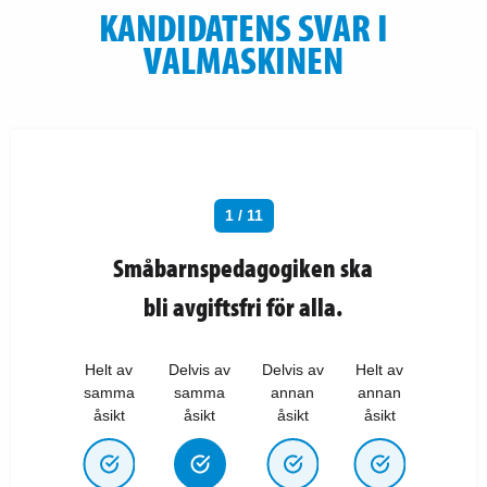
KANDIDATENS SVAR I
VALMASKINEN
1 / 11
Småbarnspedagogiken ska
bli avgiftsfri för alla.
Helt av
Delvis av
Delvis av
Helt av
samma
samma
annan
annan
åsikt
åsikt
åsikt
åsikt