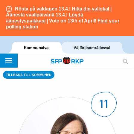
Rösta på valdagen 13.4.!
Hitta din vallokal
|
Äänestä vaalipäivänä 13.4.!
Löydä
äänestyspaikkasi
| Vote on 13th of April!
Find your
polling station
Kommunalval
Välfärdsområdesval
TILLBAKA TILL KOMMUNEN
11