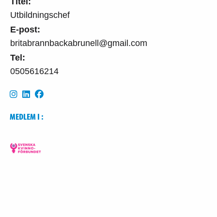
Titel:
Utbildningschef
E-post:
britabrannbackabrunell@gmail.com
Tel:
0505616214
MEDLEM I :