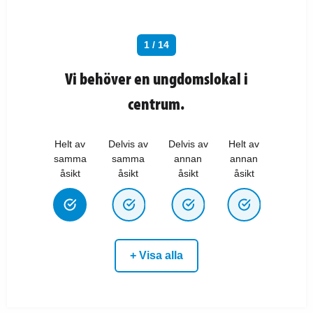
1 / 14
Vi behöver en ungdomslokal i
centrum.
Helt av
Delvis av
Delvis av
Helt av
samma
samma
annan
annan
åsikt
åsikt
åsikt
åsikt
+ Visa alla