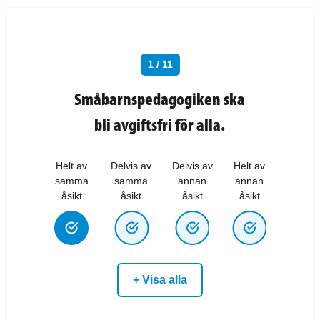
1 / 11
Småbarnspedagogiken ska
bli avgiftsfri för alla.
Helt av
Delvis av
Delvis av
Helt av
samma
samma
annan
annan
åsikt
åsikt
åsikt
åsikt
+ Visa alla