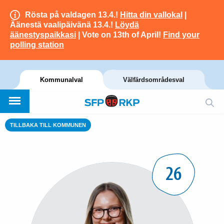
Rösta på valdagen 13.4.!
Hitta din vallokal
|
Äänestä vaalipäivänä 13.4.!
Löydä
äänestyspaikkasi
| Vote on 13th of April!
Find your
polling station
Kommunalval
Välfärdsområdesval
TILLBAKA TILL KOMMUNEN
26