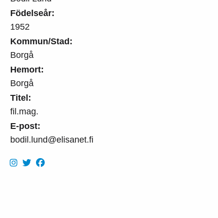
Födelseår:
1952
Kommun/Stad:
Borgå
Hemort:
Borgå
Titel:
fil.mag.
E-post:
bodil.lund@elisanet.fi