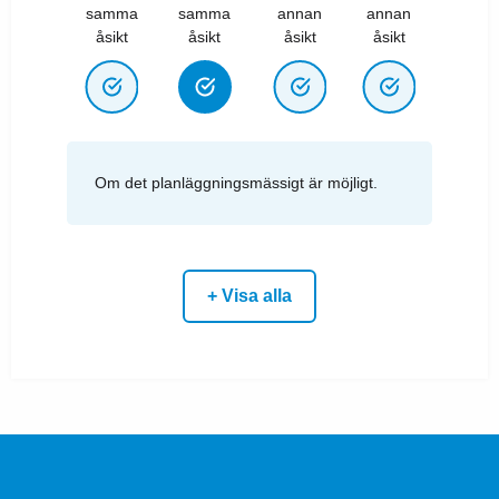
samma
samma
annan
annan
åsikt
åsikt
åsikt
åsikt
Om det planläggningsmässigt är möjligt.
+ Visa alla