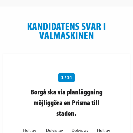
KANDIDATENS SVAR I
VALMASKINEN
1 / 14
Borgå ska via planläggning
möjliggöra en Prisma till
staden.
Helt av
Delvis av
Delvis av
Helt av