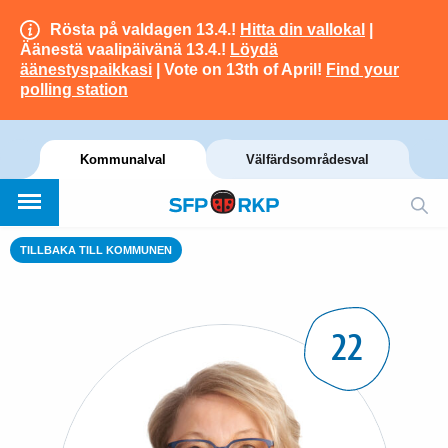
Rösta på valdagen 13.4.!
Hitta din vallokal
|
Äänestä vaalipäivänä 13.4.!
Löydä
äänestyspaikkasi
| Vote on 13th of April!
Find your
polling station
Kommunalval
Välfärdsområdesval
TILLBAKA TILL KOMMUNEN
22