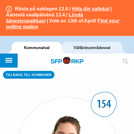
Rösta på valdagen 13.4.!
Hitta din vallokal
|
Äänestä vaalipäivänä 13.4.!
Löydä
äänestyspaikkasi
| Vote on 13th of April!
Find your
polling station
Kommunalval
Välfärdsområdesval
TILLBAKA TILL KOMMUNEN
154