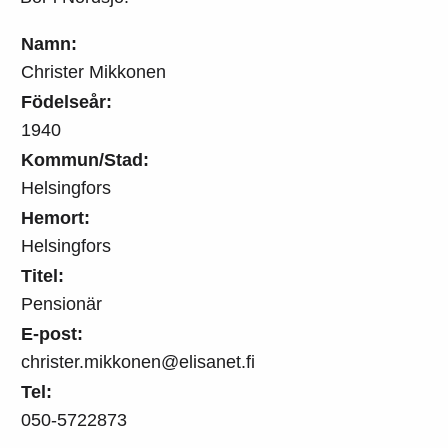
Namn:
Christer Mikkonen
Födelseår:
1940
Kommun/Stad:
Helsingfors
Hemort:
Helsingfors
Titel:
Pensionär
E-post:
christer.mikkonen@elisanet.fi
Tel:
050-5722873