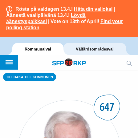
Rösta på valdagen 13.4.!
Hitta din vallokal
|
Äänestä vaalipäivänä 13.4.!
Löydä
äänestyspaikkasi
| Vote on 13th of April!
Find your
polling station
Kommunalval
Välfärdsområdesval
TILLBAKA TILL KOMMUNEN
647