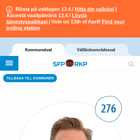
Rösta på valdagen 13.4.!
Hitta din vallokal
|
Äänestä vaalipäivänä 13.4.!
Löydä
äänestyspaikkasi
| Vote on 13th of April!
Find your
polling station
Kommunalval
Välfärdsområdesval
TILLBAKA TILL KOMMUNEN
276