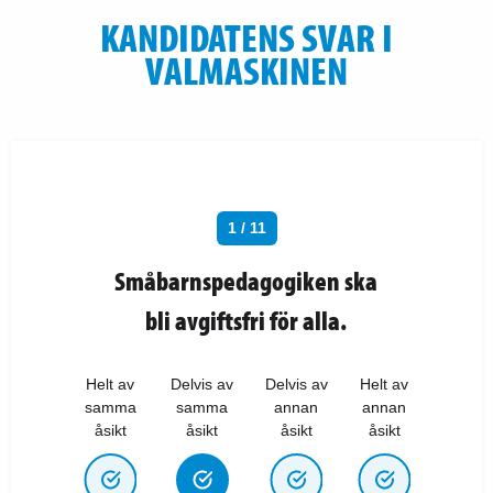
KANDIDATENS SVAR I
VALMASKINEN
1 / 11
Småbarnspedagogiken ska
bli avgiftsfri för alla.
Helt av
Delvis av
Delvis av
Helt av
samma
samma
annan
annan
åsikt
åsikt
åsikt
åsikt