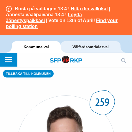
Rösta på valdagen 13.4.!
Hitta din vallokal
|
Äänestä vaalipäivänä 13.4.!
Löydä
äänestyspaikkasi
| Vote on 13th of April!
Find your
polling station
Kommunalval
Välfärdsområdesval
TILLBAKA TILL KOMMUNEN
259