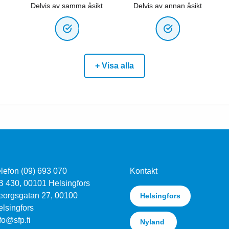
Delvis av samma åsikt
Delvis av annan åsikt
+ Visa alla
lefon (09) 693 070
Kontakt
B 430, 00101 Helsingfors
eorgsgatan 27, 00100
Helsingfors
lsingfors
fo@sfp.fi
Nyland