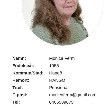
Namn:
Monica Ferm
Födelseår:
1955
Kommun/Stad:
Hangö
Hemort:
HANGÖ
Titel:
Pensionär
E-post:
monicaferm@gmail.com
Tel:
0405539675