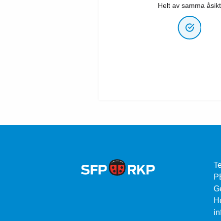
Helt av samma åsikt
Te
P
G
He
in