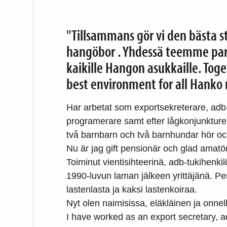
"Tillsammans gör vi den bästa s
hangöbor . Yhdessä teemme pa
kaikille Hangon asukkaille. Toge
best environment for all Hanko r
Har arbetat som exportsekreterare, ad
programerare samt efter lågkonjunkture
två barnbarn och två barnhundar hör ocks
Nu är jag gift pensionär och glad amatö
Toiminut vientisihteerinä, adb-tukihenki
1990-luvun laman jälkeen yrittäjänä. Pe
lastenlasta ja kaksi lastenkoiraa.
Nyt olen naimisissa, eläkläinen ja onnell
I have worked as an export secretary, 