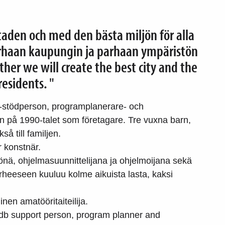
taden och med den bästa miljön för alla
rhaan kaupungin ja parhaan ympäristön
ther we will create the best city and the
esidents. "
b-stödperson, programplanerare- och
n på 1990-talet som företagare. Tre vuxna barn,
å till familjen.
r konstnär.
lönä, ohjelmasuunnittelijana ja ohjelmoijana sekä
rheeseen kuuluu kolme aikuista lasta, kaksi
inen amatööritaiteilija.
adb support person, program planner and