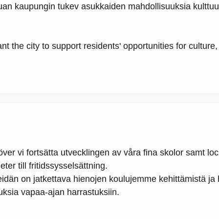
uan kaupungin tukev asukkaiden mahdollisuuksia kulttuur
t the city to support residents' opportunities for culture, 
höver vi fortsätta utvecklingen av våra fina skolor samt lo
r till fritidssysselsättning.
idän on jatkettava hienojen koulujemme kehittämistä ja ho
ksia vapaa-ajan harrastuksiin.