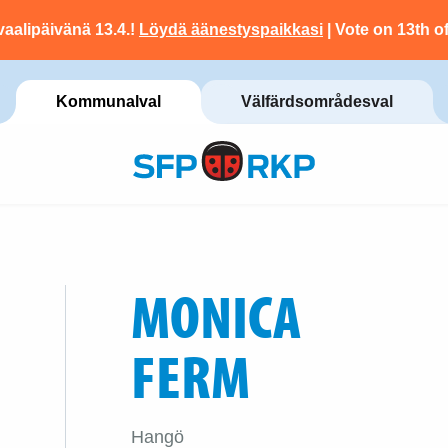
vaalipäivänä 13.4.!
Löydä äänestyspaikkasi
| Vote on 13th of
Kommunalval
Välfärdsområdesval
MONICA
FERM
Hangö