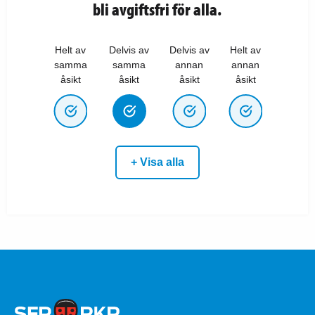
bli avgiftsfri för alla.
Helt av
Delvis av
Delvis av
Helt av
samma
samma
annan
annan
åsikt
åsikt
åsikt
åsikt
+ Visa alla