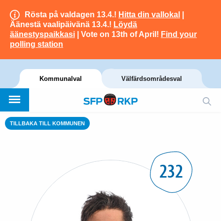
Rösta på valdagen 13.4.!
Hitta din vallokal
|
Äänestä vaalipäivänä 13.4.!
Löydä
äänestyspaikkasi
| Vote on 13th of April!
Find your
polling station
Kommunalval
Välfärdsområdesval
TILLBAKA TILL KOMMUNEN
232