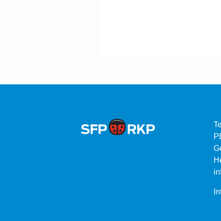
Te
P
G
He
in
In