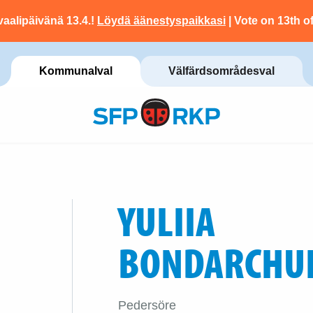
vaalipäivänä 13.4.!
Löydä äänestyspaikkasi
| Vote on 13th of
Kommunalval
Välfärdsområdesval
YULIIA
BONDARCHU
Pedersöre