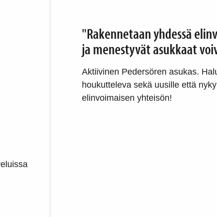
"Rakennetaan yhdessä elinv
ja menestyvät asukkaat voiv
Aktiivinen Pedersören asukas. Halua
houkutteleva sekä uusille että nyk
elinvoimaisen yhteisön!
eluissa