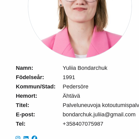
Namn:
Yuliia Bondarchuk
Födelseår:
1991
Kommun/Stad:
Pedersöre
Hemort:
Ähtävä
Titel:
Palveluneuvoja kotoutumispalv
E-post:
bondarchuk.juliia@gmail.com
Tel:
+358407075987