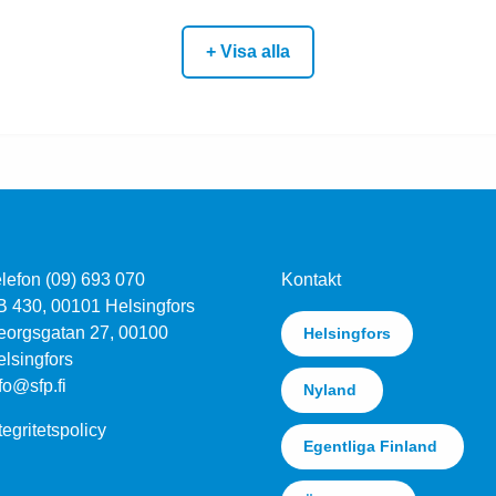
+ Visa alla
lefon (09) 693 070
Kontakt
B 430, 00101 Helsingfors
eorgsgatan 27, 00100
Helsingfors
lsingfors
fo@sfp.fi
Nyland
tegritetspolicy
Egentliga Finland