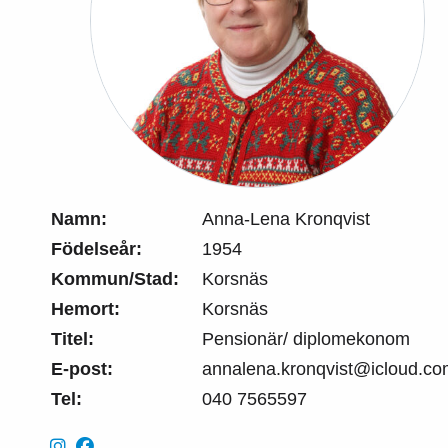
Namn:
Anna-Lena Kronqvist
Födelseår:
1954
Kommun/Stad:
Korsnäs
Hemort:
Korsnäs
Titel:
Pensionär/ diplomekonom
E-post:
annalena.kronqvist@icloud.c
Tel:
040 7565597