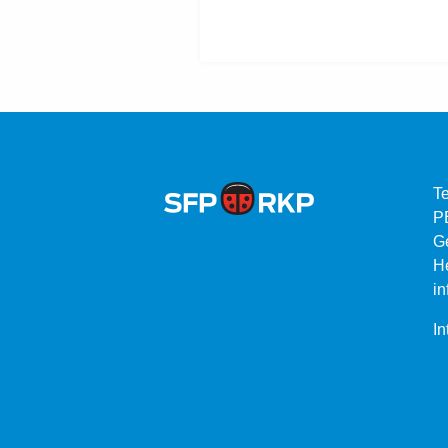
Te
P
G
He
in
In