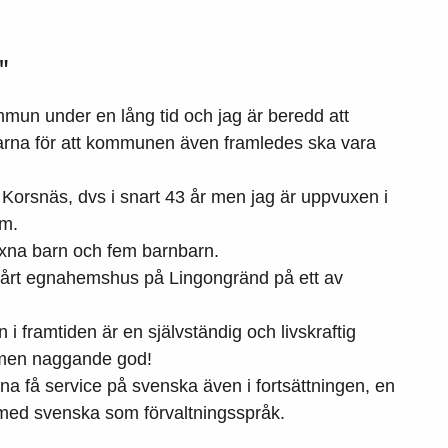
"
mmun under en lång tid och jag är beredd att
ngarna för att kommunen även framledes ska vara
 i Korsnäs, dvs i snart 43 år men jag är uppvuxen i
lm.
uxna barn och fem barnbarn.
 i vårt egnahemshus på Lingongränd på ett av
n i framtiden är en självständig och livskraftig
 men naggande god!
nna få service på svenska även i fortsättningen, en
 med svenska som förvaltningsspråk.