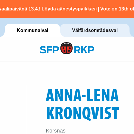
vaalipäivänä 13.4.!
Löydä äänestyspaikkasi
| Vote on 13th of
Kommunalval
Välfärdsområdesval
ANNA-LENA
KRONQVIST
Korsnäs