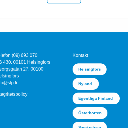
lefon (09) 693 070
Kontakt
B 430, 00101 Helsingfors
eorgsgatan 27, 00100
Helsingfors
lsingfors
fo@sfp.fi
Nyland
tegritetspolicy
Egentliga Finland
Österbotten
Samkretsen