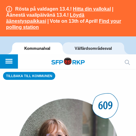
Rösta på valdagen 13.4.!
Hitta din vallokal
|
Äänestä vaalipäivänä 13.4.!
Löydä
äänestyspaikkasi
| Vote on 13th of April!
Find your
polling station
Kommunalval
Välfärdsområdesval
TILLBAKA TILL KOMMUNEN
609